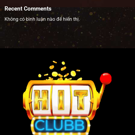
Recent Comments
Không có bình luận nào để hiển thị.