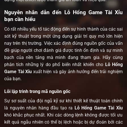
Nguyên nhân dẫn đến Lỗ Hổng Game Tài Xỉu
bạn cần hiểu
Có rất nhiều yếu tố tác động đến sự hình thành của các sai
sót kỹ thuật trong một ứng dụng giải trí quy mô lớn hiện
nay trên thị trường. Việc xác định đúng nguồn gốc của vấn
đề giúp người chơi đánh giá được tính ổn định và sự minh
bạch của nền tảng mà mình đang tham gia. Hãy cùng
phân tích những lý do phổ biến nhất khiến cho
Lỗ Hổng
Game Tài Xỉu
xuất hiện và gây ảnh hưởng đến trải nghiệm
của bạn.
Lỗi lập trình trong mã nguồn gốc
Sự sơ suất của đội ngũ kỹ sư khi thiết kế thuật toán chính
là nguyên nhân hàng đầu tạo ra
Lỗ Hổng Game Tài Xỉu
khó khắc phục nhất. Khi các dòng lệnh không được tối ưu
kết quả ngẫu nhiên có thể bị lệch hoặc bị dự đoán bởi các