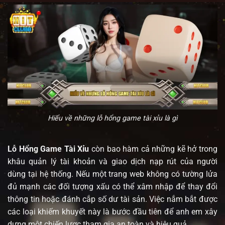
Hiểu về những lỗ hổng game tài xỉu là gì
Lỗ Hổng Game Tài Xỉu
còn bao hàm cả những kẽ hở trong
khâu quản lý tài khoản và giao dịch nạp rút của người
dùng tại hệ thống. Nếu một trang web không có tường lửa
đủ mạnh các đối tượng xấu có thể xâm nhập để thay đổi
thông tin hoặc đánh cắp số dư tài sản. Việc nắm bắt được
các loại khiếm khuyết này là bước đầu tiên để anh em xây
dựng một chiến lược tham gia an toàn và hiệu quả.