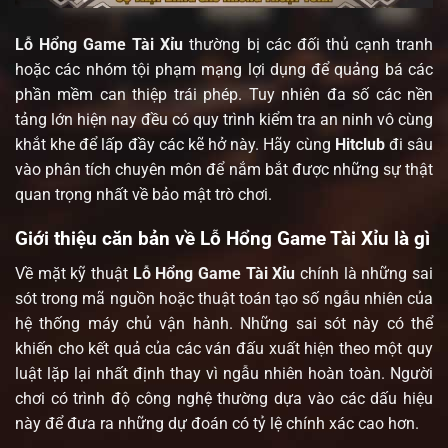
Lỗ Hổng Game Tài Xỉu
thường bị các đối thủ cạnh tranh
hoặc các nhóm tội phạm mạng lợi dụng để quảng bá các
phần mềm can thiệp trái phép. Tuy nhiên đa số các nền
tảng lớn hiện nay đều có quy trình kiểm tra an ninh vô cùng
khắt khe để lấp đầy các kẽ hở này. Hãy cùng
Hitclub
đi sâu
vào phân tích chuyên môn để nắm bắt được những sự thật
quan trọng nhất về bảo mật trò chơi.
Giới thiệu căn bản về Lỗ Hổng Game Tài Xỉu là gì
Về mặt kỹ thuật
Lỗ Hổng Game Tài Xỉu
chính là những sai
sót trong mã nguồn hoặc thuật toán tạo số ngẫu nhiên của
hệ thống máy chủ vận hành. Những sai sót này có thể
khiến cho kết quả của các ván đấu xuất hiện theo một quy
luật lặp lại nhất định thay vì ngẫu nhiên hoàn toàn. Người
chơi có trình độ công nghệ thường dựa vào các dấu hiệu
này để đưa ra những dự đoán có tỷ lệ chính xác cao hơn.