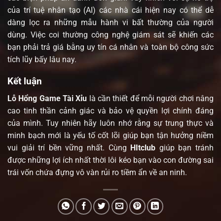
của trí tuệ nhân tạo (AI) các nhà cái hiện nay có thể dễ
dàng lọc ra những mẫu hành vi bất thường của người
dùng. Việc coi thường công nghệ giám sát sẽ khiến các
bạn phải trả giá bằng uy tín cá nhân và toàn bộ công sức
tích lũy bấy lâu nay.
Kết luận
Lỗ Hổng Game Tài Xỉu
là cần thiết để mỗi người chơi nâng
cao tinh thần cảnh giác và bảo vệ quyền lợi chính đáng
của mình. Tuy nhiên hãy luôn nhớ rằng sự trung thực và
minh bạch mới là yếu tố cốt lõi giúp bạn tận hưởng niềm
vui giải trí bền vững nhất. Cùng
HItclub
giúp bạn tránh
được những lợi ích nhất thời lôi kéo bạn vào con đường sai
trái vốn chứa đựng vô vàn rủi ro tiềm ẩn về an ninh.