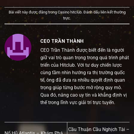
Bài viết này được đăng trong
Casino hitclub
. Đánh dấu
liên kết thường
trực
.
CEO TRẦN THÀNH
CEO Trần Thành được biết đến là người
giữ vai trò quan trọng trong quá trình phát
triển của Hitclub. Với tư duy chiến lược
cùng tầm nhìn hướng ra thị trường quốc
tế, ông đã đưa ra nhiều quyết định quan
trọng giúp từng bước mở rộng quy mô.
Qua đó, nâng cao uy tín và khẳng định vị
thế trong lĩnh vực giải trí trực tuyến.
Cầu Thuận Cầu Nghịch Tài –
Nổ Hũ Atlantis – Khám Phá